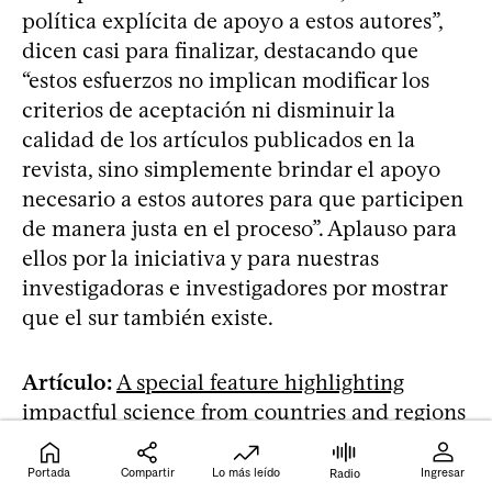
política explícita de apoyo a estos autores”,
dicen casi para finalizar, destacando que
“estos esfuerzos no implican modificar los
criterios de aceptación ni disminuir la
calidad de los artículos publicados en la
revista, sino simplemente brindar el apoyo
necesario a estos autores para que participen
de manera justa en el proceso”. Aplauso para
ellos por la iniciativa y para nuestras
investigadoras e investigadores por mostrar
que el sur también existe.
Artículo:
A special feature highlighting
impactful science from countries and regions
underrepresented in
Proceedings of the Royal
Society B
Portada
Compartir
Lo más leído
Ingresar
Radio