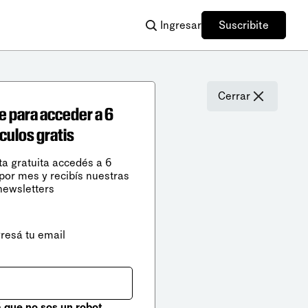
Ingresar
Suscribite
Cerrar
e para acceder a 6
ículos gratis
ta gratuita accedés a 6
 por mes y recibís nuestras
newsletters
gresá tu email
que no sos un robot