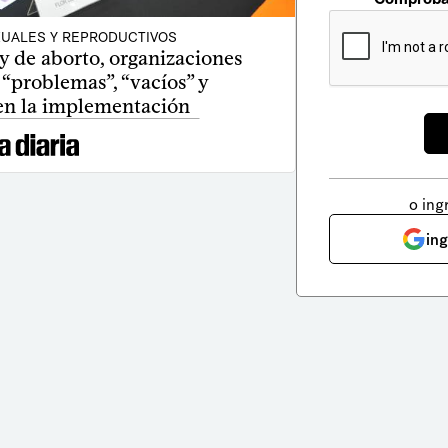
UALES Y REPRODUCTIVOS
ey de aborto, organizaciones
 “problemas”, “vacíos” y
 en la implementación
o ing
in