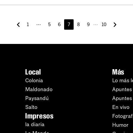
⋯
1
⋯
5
6
7
8
9
10
Local
Más
Colonia
Lo más l
Maldonado
Apuntes 
Paysandú
Apuntes
Salto
En vivo
Impresos
Fotograf
la diaria
Humor