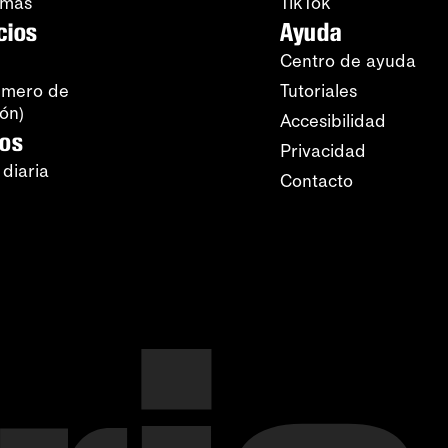
amas
TikTok
cios
Ayuda
Centro de ayuda
úmero de
Tutoriales
ión)
Accesibilidad
ros
Privacidad
 diaria
Contacto