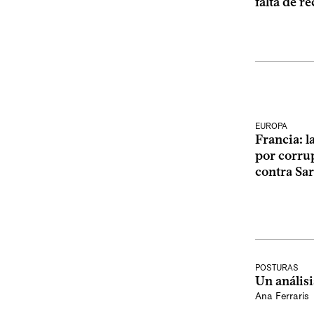
falta de r
EUROPA
Francia: l
por corrup
contra Sa
POSTURAS
Un anális
Ana Ferraris