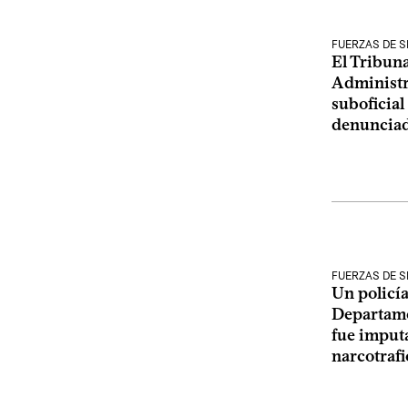
FUERZAS DE 
El Tribuna
Administr
suboficial
denunciad
FUERZAS DE 
Un policía
Departame
fue imputa
narcotrafi