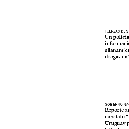
FUERZAS DE 
Un policía
informaci
allanamien
drogas en
GOBIERNO NA
Reporte a
constató “
Uruguay p