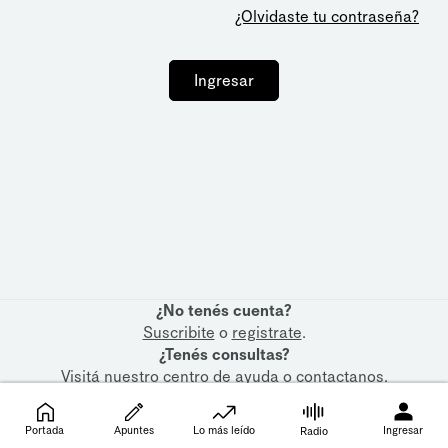
¿Olvidaste tu contraseña?
Ingresar
¿No tenés cuenta?
Suscribite
o
registrate
.
¿Tenés consultas?
Visitá nuestro
centro de ayuda
o
contactanos
.
Portada
Apuntes
Lo más leído
Ingresar
Radio