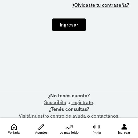
¿Olvidaste tu contraseña?
Ingresar
¿No tenés cuenta?
Suscribite
o
registrate
.
¿Tenés consultas?
Visitá nuestro
centro de ayuda
o
contactanos
.
Portada
Apuntes
Lo más leído
Ingresar
Radio