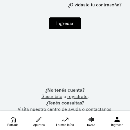
¿Olvidaste tu contraseña?
Ingresar
¿No tenés cuenta?
Suscribite
o
registrate
.
¿Tenés consultas?
Visitá nuestro
centro de ayuda
o
contactanos
.
Portada
Apuntes
Lo más leído
Ingresar
Radio