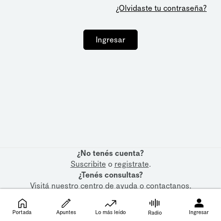
¿Olvidaste tu contraseña?
Ingresar
¿No tenés cuenta?
Suscribite
o
registrate
.
¿Tenés consultas?
Visitá nuestro
centro de ayuda
o
contactanos
.
Portada
Apuntes
Lo más leído
Ingresar
Radio