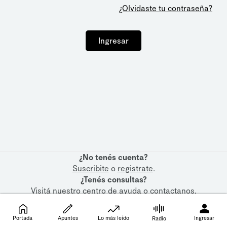
¿Olvidaste tu contraseña?
Ingresar
¿No tenés cuenta?
Suscribite
o
registrate
.
¿Tenés consultas?
Visitá nuestro
centro de ayuda
o
contactanos
.
Portada
Apuntes
Lo más leído
Ingresar
Radio