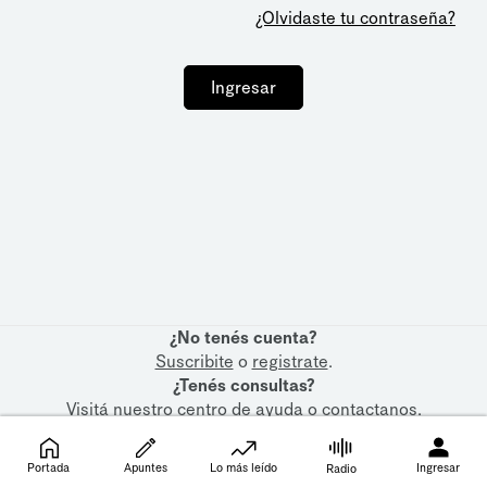
¿Olvidaste tu contraseña?
Ingresar
¿No tenés cuenta?
Suscribite
o
registrate
.
¿Tenés consultas?
Visitá nuestro
centro de ayuda
o
contactanos
.
Portada
Apuntes
Lo más leído
Ingresar
Radio