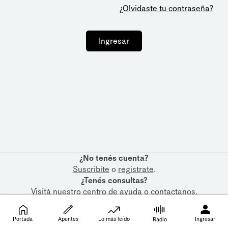
¿Olvidaste tu contraseña?
Ingresar
¿No tenés cuenta?
Suscribite
o
registrate
.
¿Tenés consultas?
Visitá nuestro
centro de ayuda
o
contactanos
.
Portada
Apuntes
Lo más leído
Ingresar
Radio