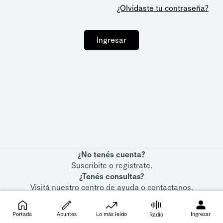
¿Olvidaste tu contraseña?
Ingresar
¿No tenés cuenta?
Suscribite
o
registrate
.
¿Tenés consultas?
Visitá nuestro
centro de ayuda
o
contactanos
.
Portada
Apuntes
Lo más leído
Ingresar
Radio