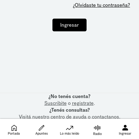
¿Olvidaste tu contraseña?
Ingresar
¿No tenés cuenta?
Suscribite
o
registrate
.
¿Tenés consultas?
Visitá nuestro
centro de ayuda
o
contactanos
.
Portada
Apuntes
Lo más leído
Ingresar
Radio