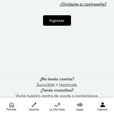
¿Olvidaste tu contraseña?
Ingresar
¿No tenés cuenta?
Suscribite
o
registrate
.
¿Tenés consultas?
Visitá nuestro
centro de ayuda
o
contactanos
.
Portada
Apuntes
Lo más leído
Ingresar
Radio