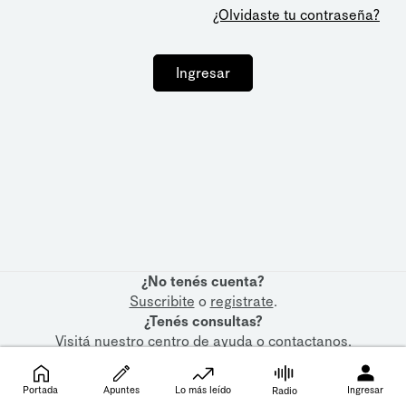
¿Olvidaste tu contraseña?
Ingresar
¿No tenés cuenta?
Suscribite
o
registrate
.
¿Tenés consultas?
Visitá nuestro
centro de ayuda
o
contactanos
.
Portada
Apuntes
Lo más leído
Ingresar
Radio