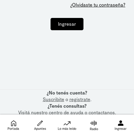
¿Olvidaste tu contraseña?
Ingresar
¿No tenés cuenta?
Suscribite
o
registrate
.
¿Tenés consultas?
Visitá nuestro
centro de ayuda
o
contactanos
.
Portada
Apuntes
Lo más leído
Ingresar
Radio