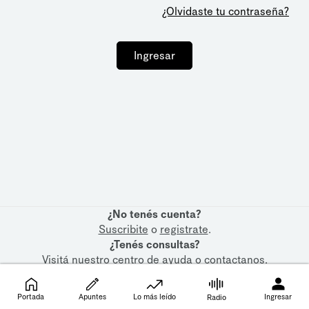
¿Olvidaste tu contraseña?
Ingresar
¿No tenés cuenta?
Suscribite
o
registrate
.
¿Tenés consultas?
Visitá nuestro
centro de ayuda
o
contactanos
.
Portada
Apuntes
Lo más leído
Ingresar
Radio