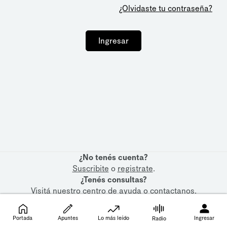
¿Olvidaste tu contraseña?
Ingresar
¿No tenés cuenta?
Suscribite
o
registrate
.
¿Tenés consultas?
Visitá nuestro
centro de ayuda
o
contactanos
.
Portada
Apuntes
Lo más leído
Ingresar
Radio