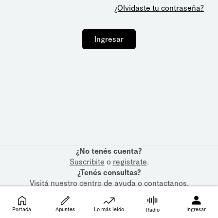
¿Olvidaste tu contraseña?
Ingresar
¿No tenés cuenta?
Suscribite
o
registrate
.
¿Tenés consultas?
Visitá nuestro
centro de ayuda
o
contactanos
.
Portada
Apuntes
Lo más leído
Ingresar
Radio