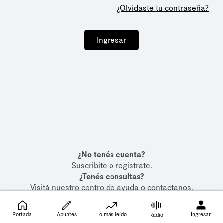
¿Olvidaste tu contraseña?
Ingresar
¿No tenés cuenta?
Suscribite
o
registrate
.
¿Tenés consultas?
Visitá nuestro
centro de ayuda
o
contactanos
.
Portada
Apuntes
Lo más leído
Ingresar
Radio