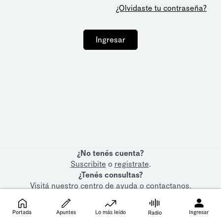
¿Olvidaste tu contraseña?
Ingresar
¿No tenés cuenta?
Suscribite
o
registrate
.
¿Tenés consultas?
Visitá nuestro
centro de ayuda
o
contactanos
.
Portada
Apuntes
Lo más leído
Ingresar
Radio