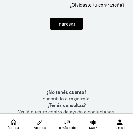
¿Olvidaste tu contraseña?
Ingresar
¿No tenés cuenta?
Suscribite
o
registrate
.
¿Tenés consultas?
Visitá nuestro
centro de ayuda
o
contactanos
.
Portada
Apuntes
Lo más leído
Ingresar
Radio