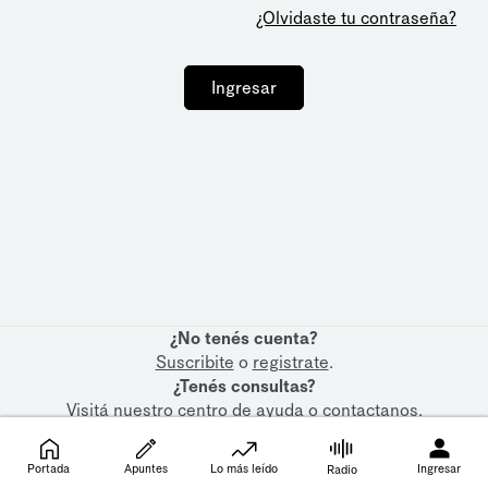
¿Olvidaste tu contraseña?
Ingresar
¿No tenés cuenta?
Suscribite
o
registrate
.
¿Tenés consultas?
Visitá nuestro
centro de ayuda
o
contactanos
.
Portada
Apuntes
Lo más leído
Ingresar
Radio