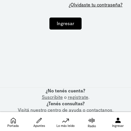
¿Olvidaste tu contraseña?
Ingresar
¿No tenés cuenta?
Suscribite
o
registrate
.
¿Tenés consultas?
Visitá nuestro
centro de ayuda
o
contactanos
.
Portada
Apuntes
Lo más leído
Ingresar
Radio