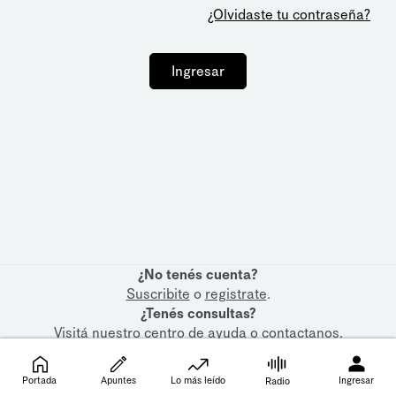
¿Olvidaste tu contraseña?
Ingresar
¿No tenés cuenta?
Suscribite
o
registrate
.
¿Tenés consultas?
Visitá nuestro
centro de ayuda
o
contactanos
.
Portada
Apuntes
Lo más leído
Ingresar
Radio