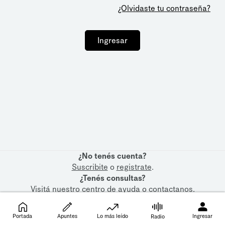
¿Olvidaste tu contraseña?
Ingresar
¿No tenés cuenta?
Suscribite
o
registrate
.
¿Tenés consultas?
Visitá nuestro
centro de ayuda
o
contactanos
.
Portada
Apuntes
Lo más leído
Ingresar
Radio