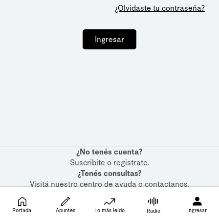
¿Olvidaste tu contraseña?
Ingresar
¿No tenés cuenta?
Suscribite
o
registrate
.
¿Tenés consultas?
Visitá nuestro
centro de ayuda
o
contactanos
.
Portada
Apuntes
Lo más leído
Ingresar
Radio