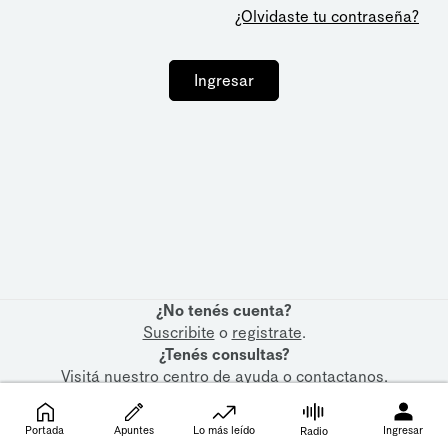
¿Olvidaste tu contraseña?
Ingresar
¿No tenés cuenta?
Suscribite
o
registrate
.
¿Tenés consultas?
Visitá nuestro
centro de ayuda
o
contactanos
.
Portada
Apuntes
Lo más leído
Ingresar
Radio