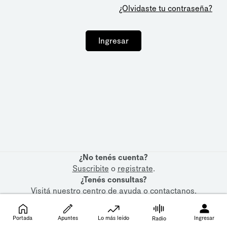
¿Olvidaste tu contraseña?
Ingresar
¿No tenés cuenta?
Suscribite
o
registrate
.
¿Tenés consultas?
Visitá nuestro
centro de ayuda
o
contactanos
.
Portada
Apuntes
Lo más leído
Ingresar
Radio