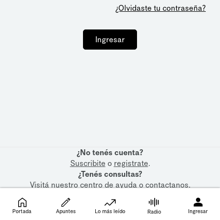
¿Olvidaste tu contraseña?
Ingresar
¿No tenés cuenta?
Suscribite
o
registrate
.
¿Tenés consultas?
Visitá nuestro
centro de ayuda
o
contactanos
.
Portada
Apuntes
Lo más leído
Ingresar
Radio