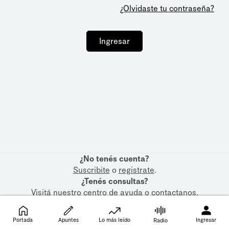
¿Olvidaste tu contraseña?
Ingresar
¿No tenés cuenta?
Suscribite
o
registrate
.
¿Tenés consultas?
Visitá nuestro
centro de ayuda
o
contactanos
.
Portada
Apuntes
Lo más leído
Ingresar
Radio