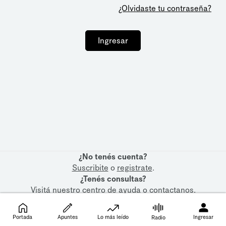
¿Olvidaste tu contraseña?
Ingresar
¿No tenés cuenta?
Suscribite
o
registrate
.
¿Tenés consultas?
Visitá nuestro
centro de ayuda
o
contactanos
.
Portada
Apuntes
Lo más leído
Ingresar
Radio