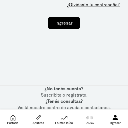
¿Olvidaste tu contraseña?
Ingresar
¿No tenés cuenta?
Suscribite
o
registrate
.
¿Tenés consultas?
Visitá nuestro
centro de ayuda
o
contactanos
.
Portada
Apuntes
Lo más leído
Ingresar
Radio