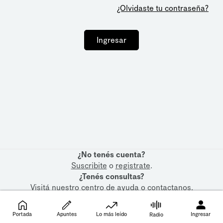
¿Olvidaste tu contraseña?
Ingresar
¿No tenés cuenta?
Suscribite
o
registrate
.
¿Tenés consultas?
Visitá nuestro
centro de ayuda
o
contactanos
.
Portada
Apuntes
Lo más leído
Ingresar
Radio