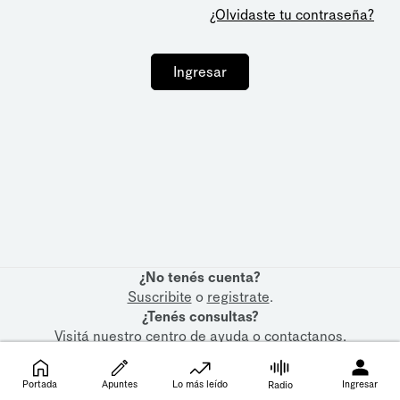
¿Olvidaste tu contraseña?
Ingresar
¿No tenés cuenta?
Suscribite
o
registrate
.
¿Tenés consultas?
Visitá nuestro
centro de ayuda
o
contactanos
.
Portada
Apuntes
Lo más leído
Ingresar
Radio