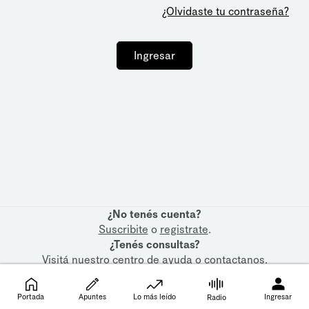
¿Olvidaste tu contraseña?
Ingresar
¿No tenés cuenta?
Suscribite
o
registrate
.
¿Tenés consultas?
Visitá nuestro
centro de ayuda
o
contactanos
.
Portada
Apuntes
Lo más leído
Ingresar
Radio