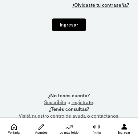
¿Olvidaste tu contraseña?
Ingresar
¿No tenés cuenta?
Suscribite
o
registrate
.
¿Tenés consultas?
Visitá nuestro
centro de ayuda
o
contactanos
.
Portada
Apuntes
Lo más leído
Ingresar
Radio