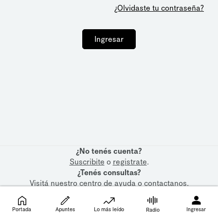
¿Olvidaste tu contraseña?
Ingresar
¿No tenés cuenta?
Suscribite
o
registrate
.
¿Tenés consultas?
Visitá nuestro
centro de ayuda
o
contactanos
.
Portada
Apuntes
Lo más leído
Ingresar
Radio