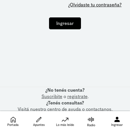
¿Olvidaste tu contraseña?
Ingresar
¿No tenés cuenta?
Suscribite
o
registrate
.
¿Tenés consultas?
Visitá nuestro
centro de ayuda
o
contactanos
.
Portada
Apuntes
Lo más leído
Ingresar
Radio