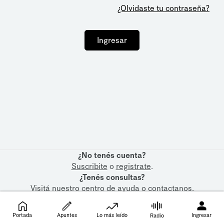
¿Olvidaste tu contraseña?
Ingresar
¿No tenés cuenta?
Suscribite
o
registrate
.
¿Tenés consultas?
Visitá nuestro
centro de ayuda
o
contactanos
.
Portada
Apuntes
Lo más leído
Ingresar
Radio