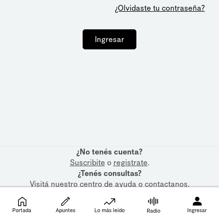
¿Olvidaste tu contraseña?
Ingresar
¿No tenés cuenta?
Suscribite
o
registrate
.
¿Tenés consultas?
Visitá nuestro
centro de ayuda
o
contactanos
.
Portada
Apuntes
Lo más leído
Ingresar
Radio