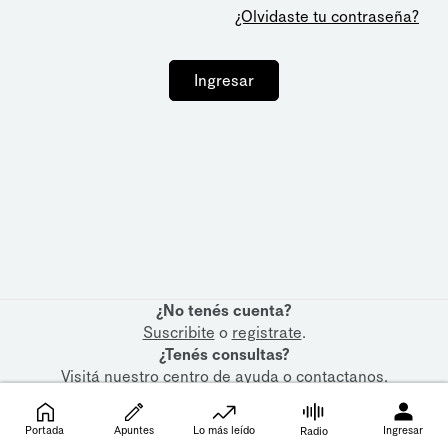
¿Olvidaste tu contraseña?
Ingresar
¿No tenés cuenta?
Suscribite
o
registrate
.
¿Tenés consultas?
Visitá nuestro
centro de ayuda
o
contactanos
.
Portada
Apuntes
Lo más leído
Ingresar
Radio