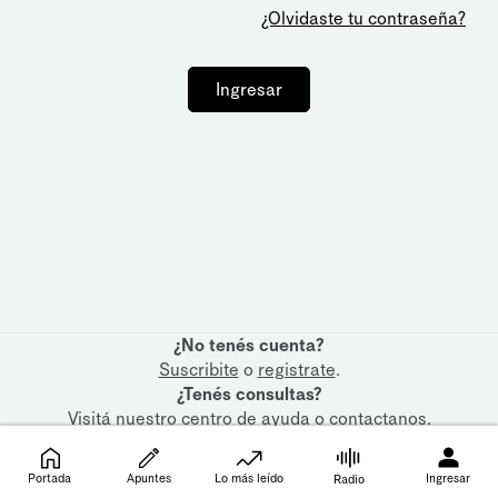
¿Olvidaste tu contraseña?
Ingresar
¿No tenés cuenta?
Suscribite
o
registrate
.
¿Tenés consultas?
Visitá nuestro
centro de ayuda
o
contactanos
.
Portada
Apuntes
Lo más leído
Ingresar
Radio