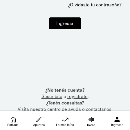
¿Olvidaste tu contraseña?
Ingresar
¿No tenés cuenta?
Suscribite
o
registrate
.
¿Tenés consultas?
Visitá nuestro
centro de ayuda
o
contactanos
.
Portada
Apuntes
Lo más leído
Ingresar
Radio