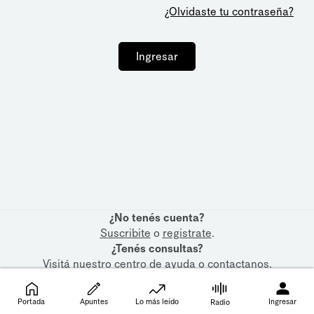
¿Olvidaste tu contraseña?
Ingresar
¿No tenés cuenta?
Suscribite
o
registrate
.
¿Tenés consultas?
Visitá nuestro
centro de ayuda
o
contactanos
.
Portada
Apuntes
Lo más leído
Ingresar
Radio