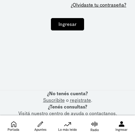
¿Olvidaste tu contraseña?
Ingresar
¿No tenés cuenta?
Suscribite
o
registrate
.
¿Tenés consultas?
Visitá nuestro
centro de ayuda
o
contactanos
.
Portada
Apuntes
Lo más leído
Ingresar
Radio