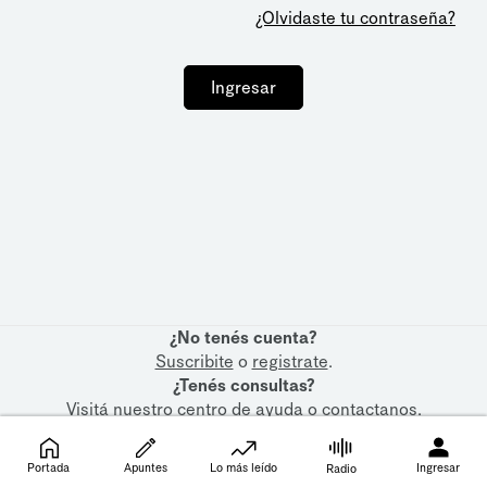
¿Olvidaste tu contraseña?
Ingresar
¿No tenés cuenta?
Suscribite
o
registrate
.
¿Tenés consultas?
Visitá nuestro
centro de ayuda
o
contactanos
.
Portada
Apuntes
Lo más leído
Ingresar
Radio