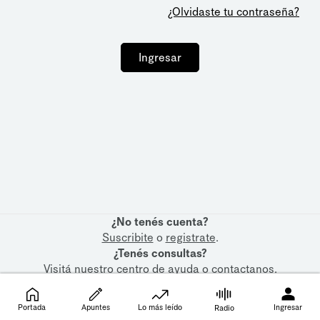
¿Olvidaste tu contraseña?
Ingresar
¿No tenés cuenta?
Suscribite
o
registrate
.
¿Tenés consultas?
Visitá nuestro
centro de ayuda
o
contactanos
.
Portada
Apuntes
Lo más leído
Ingresar
Radio