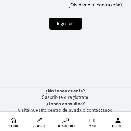
¿Olvidaste tu contraseña?
Ingresar
¿No tenés cuenta?
Suscribite
o
registrate
.
¿Tenés consultas?
Visitá nuestro
centro de ayuda
o
contactanos
.
Portada
Apuntes
Lo más leído
Ingresar
Radio