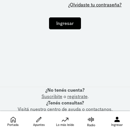
¿Olvidaste tu contraseña?
Ingresar
¿No tenés cuenta?
Suscribite
o
registrate
.
¿Tenés consultas?
Visitá nuestro
centro de ayuda
o
contactanos
.
Portada
Apuntes
Lo más leído
Ingresar
Radio