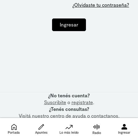
¿Olvidaste tu contraseña?
Ingresar
¿No tenés cuenta?
Suscribite
o
registrate
.
¿Tenés consultas?
Visitá nuestro
centro de ayuda
o
contactanos
.
Portada
Apuntes
Lo más leído
Ingresar
Radio